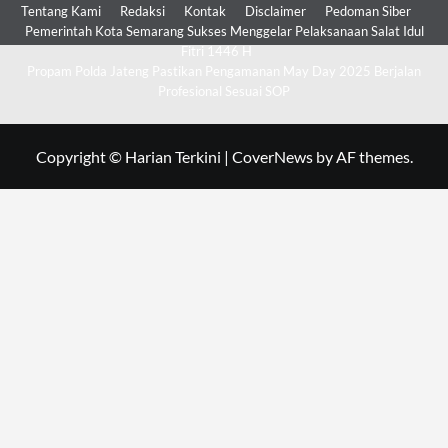
Tentang Kami
Redaksi
Kontak
Disclaimer
Pedoman Siber
Pemerintah Kota Semarang Sukses Menggelar Pelaksanaan Salat Idul
Fitri 1446 H
Propam Polda Jateng Pastikan Pengamanan May Day 2025 Berjalan
Profesional Sesuai SOP
Copyright © Harian Terkini
|
CoverNews
by AF themes.