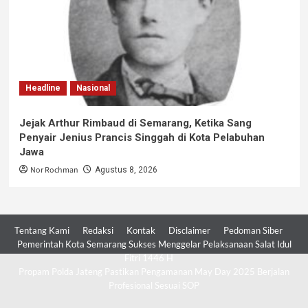
Headline
Nasional
Jejak Arthur Rimbaud di Semarang, Ketika Sang
Penyair Jenius Prancis Singgah di Kota Pelabuhan
Jawa
Nor Rochman
Agustus 8, 2026
Tentang Kami
Redaksi
Kontak
Disclaimer
Pedoman Siber
Pemerintah Kota Semarang Sukses Menggelar Pelaksanaan Salat Idul
Fitri 1446 H
Propam Polda Jateng Pastikan Pengamanan May Day 2025 Berjalan
Profesional Sesuai SOP