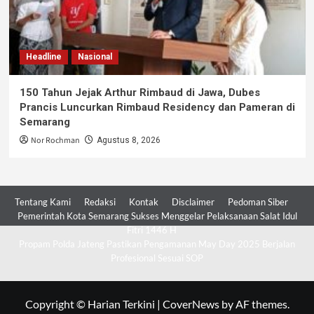
Headline
Nasional
150 Tahun Jejak Arthur Rimbaud di Jawa, Dubes
Prancis Luncurkan Rimbaud Residency dan Pameran di
Semarang
Nor Rochman
Agustus 8, 2026
Tentang Kami
Redaksi
Kontak
Disclaimer
Pedoman Siber
Pemerintah Kota Semarang Sukses Menggelar Pelaksanaan Salat Idul
Fitri 1446 H
Propam Polda Jateng Pastikan Pengamanan May Day 2025 Berjalan
Profesional Sesuai SOP
Copyright © Harian Terkini
|
CoverNews
by AF themes.