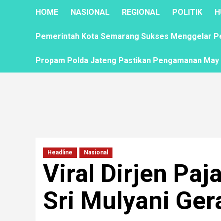
HOME
NASIONAL
REGIONAL
POLITIK
H
Pemerintah Kota Semarang Sukses Menggelar Pela
Propam Polda Jateng Pastikan Pengamanan May D
Headline
Nasional
Viral Dirjen Pa
Sri Mulyani Ger