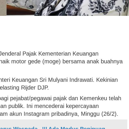
 Jenderal Pajak Kementerian Keuangan
 naik motor gede (moge) bersama anak buahnya
nteri Keuangan Sri Mulyani Indrawati. Kekinian
lasting Rijder DJP.
i pejabat/pegawai pajak dan Kemenkeu telah
an publik. Ini mencederai kepercayaan
alam akun Instagram pribadinya, Minggu (26/2).
rus Waspada...!!! Ada Modus Penipuan