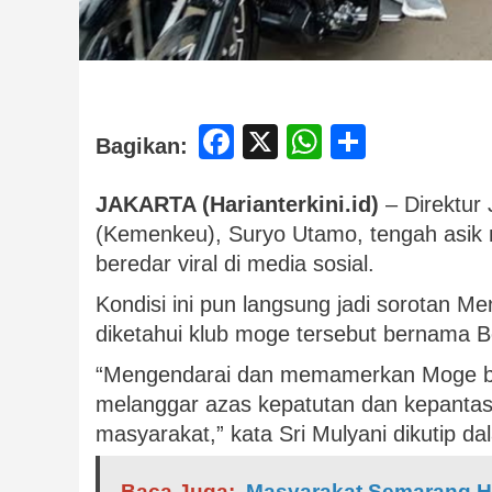
Facebook
X
WhatsApp
Share
Bagikan:
JAKARTA (Harianterkini.id)
– Direktur
(Kemenkeu), Suryo Utamo, tengah asik
beredar viral di media sosial.
Kondisi ini pun langsung jadi sorotan Me
diketahui klub moge tersebut bernama Be
“Mengendarai dan memamerkan Moge bag
melanggar azas kepatutan dan kepantas
masyarakat,” kata Sri Mulyani dikutip d
Baca Juga:
Masyarakat Semarang Ha