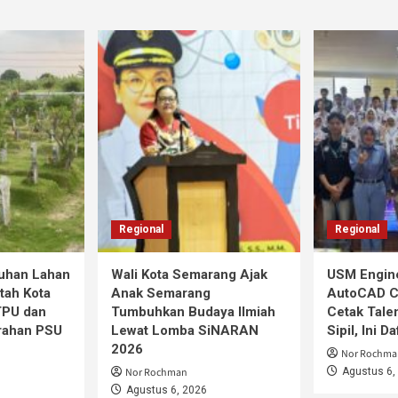
Regional
Regional
tuhan Lahan
Wali Kota Semarang Ajak
USM Engine
tah Kota
Anak Semarang
AutoCAD Co
TPU dan
Tumbuhkan Budaya Ilmiah
Cetak Tale
rahan PSU
Lewat Lomba SiNARAN
Sipil, Ini D
2026
Nor Rochma
Nor Rochman
Agustus 6,
Agustus 6, 2026