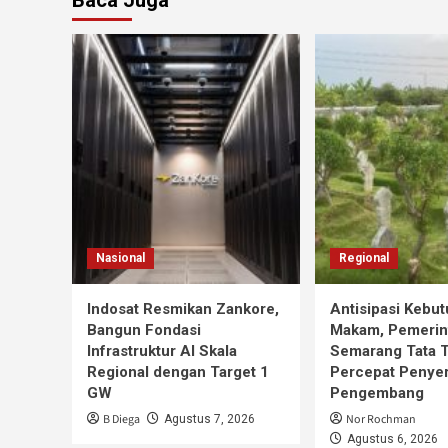
Baca Juga
Nasional
Regional
Indosat Resmikan Zankore,
Antisipasi Kebu
Bangun Fondasi
Makam, Pemerin
Infrastruktur AI Skala
Semarang Tata 
Regional dengan Target 1
Percepat Penye
GW
Pengembang
B Diega
Nor Rochman
Agustus 7, 2026
Agustus 6, 2026