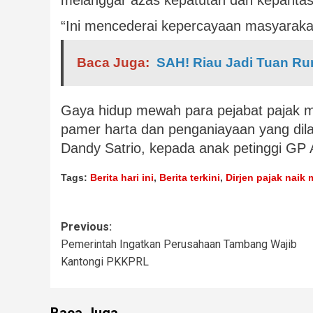
melanggar azas kepatutan dan kepantas
“Ini mencederai kepercayaan masyarakat,
Baca Juga:
SAH! Riau Jadi Tuan Ru
Gaya hidup mewah para pejabat pajak m
pamer harta dan penganiayaan yang dil
Dandy Satrio, kepada anak petinggi GP 
Tags:
Berita hari ini
,
Berita terkini
,
Dirjen pajak naik
Previous:
Pemerintah Ingatkan Perusahaan Tambang Wajib
Kantongi PKKPRL