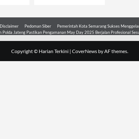
Disclaimer
Pedoman Siber
Pemerintah Kota Semarang Sukses Menggelar 
 Polda Jateng Pastikan Pengamanan May Day 2025 Berjalan Profesional Ses
Copyright © Harian Terkini
|
CoverNews
by AF themes.