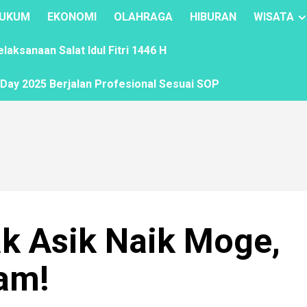
UKUM
EKONOMI
OLAHRAGA
HIBURAN
WISATA
ksanaan Salat Idul Fitri 1446 H
ay 2025 Berjalan Profesional Sesuai SOP
jak Asik Naik Moge,
am!