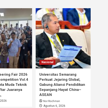
Nasional
ering Fair 2026
Universitas Semarang
mpetition Vol.4
Perkuat Jejaring Global,
nta Muda Teknik
Gabung Aliansi Pendidikan
aftar Juaranya
Sepanjang Hayat China–
ASEAN
n
 2026
Nor Rochman
Agustus 6, 2026