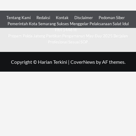
Tentang Kami
Redaksi
Kontak
Disclaimer
Pedoman Siber
Pemerintah Kota Semarang Sukses Menggelar Pelaksanaan Salat Idul
Fitri 1446 H
Propam Polda Jateng Pastikan Pengamanan May Day 2025 Berjalan
Profesional Sesuai SOP
Copyright © Harian Terkini
|
CoverNews
by AF themes.