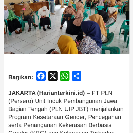
Facebook
X
WhatsApp
Share
Bagikan:
JAKARTA (Harianterkini.id)
– PT PLN
(Persero) Unit Induk Pembangunan Jawa
Bagian Tengah (PLN UIP JBT) menjalankan
Program Kesetaraan Gender, Pencegahan
serta Penanganan Kekerasan Berbasis
Gender (KBG) dan Kekerasan Terhadap