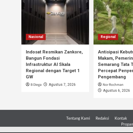
Nasional
Regional
Indosat Resmikan Zankore,
Antisipasi Kebu
Bangun Fondasi
Makam, Pemerin
Infrastruktur AI Skala
Semarang Tata 
Regional dengan Target 1
Percepat Penye
GW
Pengembang
B Diega
Nor Rochman
Agustus 7, 2026
Agustus 6, 2026
Tentang Kami
Redaksi
Kontak
Propam