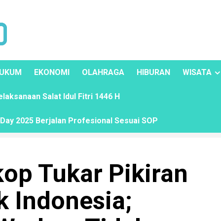
UKUM
EKONOMI
OLAHRAGA
HIBURAN
WISATA
ksanaan Salat Idul Fitri 1446 H
ay 2025 Berjalan Profesional Sesuai SOP
op Tukar Pikiran
k Indonesia;