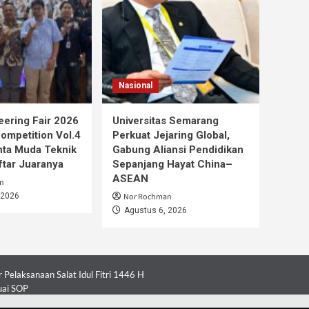
Nasional
ering Fair 2026
Universitas Semarang
mpetition Vol.4
Perkuat Jejaring Global,
nta Muda Teknik
Gabung Aliansi Pendidikan
aftar Juaranya
Sepanjang Hayat China–
ASEAN
n
 2026
Nor Rochman
Agustus 6, 2026
Pelaksanaan Salat Idul Fitri 1446 H
uai SOP