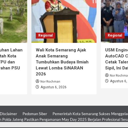
Regional
Regional
tuhan Lahan
Wali Kota Semarang Ajak
USM Engine
tah Kota
Anak Semarang
AutoCAD Co
TPU dan
Tumbuhkan Budaya Ilmiah
Cetak Tale
rahan PSU
Lewat Lomba SiNARAN
Sipil, Ini D
2026
Nor Rochma
Nor Rochman
Agustus 6,
Agustus 6, 2026
Disclaimer
Pedoman Siber
Pemerintah Kota Semarang Sukses Menggelar 
 Polda Jateng Pastikan Pengamanan May Day 2025 Berjalan Profesional Ses