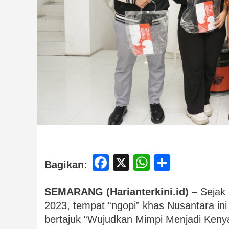
Facebook
X
WhatsApp
Share
Bagikan:
SEMARANG (Harianterkini.id)
– Sejak 
2023, tempat “ngopi” khas Nusantara in
bertajuk “Wujudkan Mimpi Menjadi Kenya