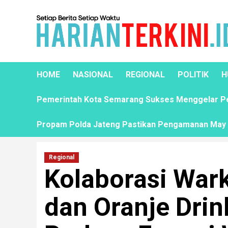
HOME
NASIONAL
REGIONAL
POLITIK
H
Pemerintah Kota Semarang Sukses Menggelar Pela
Propam Polda Jateng Pastikan Pengamanan May D
Regional
Kolaborasi Wark
dan Oranje Drin