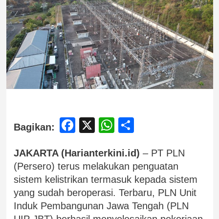
Facebook
X
WhatsApp
Share
Bagikan:
JAKARTA (Harianterkini.id)
– PT PLN
(Persero) terus melakukan penguatan
sistem kelistrikan termasuk kepada sistem
yang sudah beroperasi. Terbaru, PLN Unit
Induk Pembangunan Jawa Tengah (PLN
UIP JBT) berhasil menyelesaikan pekerjaan