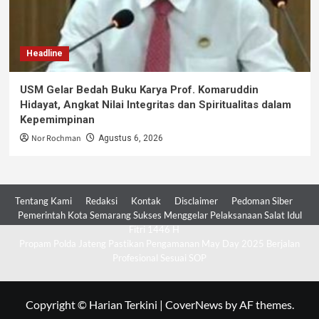
Headline
USM Gelar Bedah Buku Karya Prof. Komaruddin
Hidayat, Angkat Nilai Integritas dan Spiritualitas dalam
Kepemimpinan
Nor Rochman
Agustus 6, 2026
Tentang Kami
Redaksi
Kontak
Disclaimer
Pedoman Siber
Pemerintah Kota Semarang Sukses Menggelar Pelaksanaan Salat Idul
Fitri 1446 H
Propam Polda Jateng Pastikan Pengamanan May Day 2025 Berjalan
Profesional Sesuai SOP
Copyright © Harian Terkini
|
CoverNews
by AF themes.