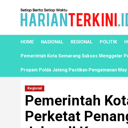
HOME
NASIONAL
REGIONAL
POLITIK
H
Pemerintah Kota Semarang Sukses Menggelar Pela
Propam Polda Jateng Pastikan Pengamanan May D
Regional
Pemerintah Ko
Perketat Penan