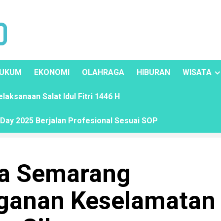
UKUM
EKONOMI
OLAHRAGA
HIBURAN
WISATA
ksanaan Salat Idul Fitri 1446 H
ay 2025 Berjalan Profesional Sesuai SOP
ta Semarang
ganan Keselamatan