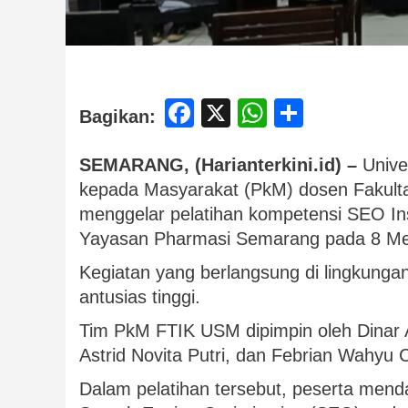
Facebook
X
WhatsApp
Share
Bagikan:
SEMARANG, (Harianterkini.id) –
Unive
kepada Masyarakat (PkM) dosen Fakulta
menggelar pelatihan kompetensi SEO Ins
Yayasan Pharmasi Semarang pada 8 Me
Kegiatan yang berlangsung di lingkungan
antusias tinggi.
Tim PkM FTIK USM dipimpin oleh Dinar A
Astrid Novita Putri, dan Febrian Wahyu C
Dalam pelatihan tersebut, peserta me