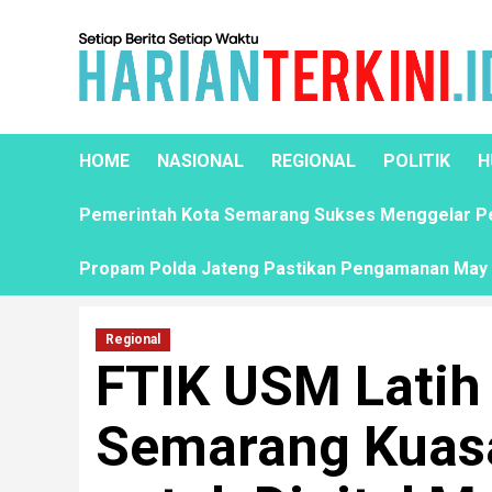
HOME
NASIONAL
REGIONAL
POLITIK
H
Pemerintah Kota Semarang Sukses Menggelar Pela
Propam Polda Jateng Pastikan Pengamanan May D
Regional
FTIK USM Latih
Semarang Kuasa