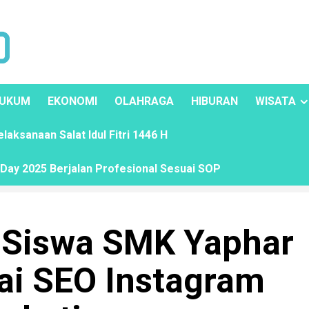
UKUM
EKONOMI
OLAHRAGA
HIBURAN
WISATA
ksanaan Salat Idul Fitri 1446 H
ay 2025 Berjalan Profesional Sesuai SOP
 Siswa SMK Yaphar
i SEO Instagram