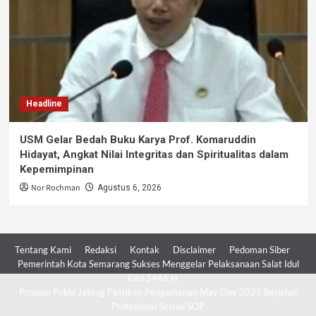
Headline
USM Gelar Bedah Buku Karya Prof. Komaruddin
Hidayat, Angkat Nilai Integritas dan Spiritualitas dalam
Kepemimpinan
Nor Rochman
Agustus 6, 2026
Tentang Kami
Redaksi
Kontak
Disclaimer
Pedoman Siber
Pemerintah Kota Semarang Sukses Menggelar Pelaksanaan Salat Idul
Fitri 1446 H
Propam Polda Jateng Pastikan Pengamanan May Day 2025 Berjalan
Profesional Sesuai SOP