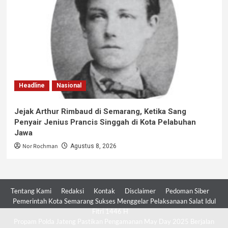
Headline
Nasional
Jejak Arthur Rimbaud di Semarang, Ketika Sang
Penyair Jenius Prancis Singgah di Kota Pelabuhan
Jawa
Nor Rochman
Agustus 8, 2026
Tentang Kami
Redaksi
Kontak
Disclaimer
Pedoman Siber
Pemerintah Kota Semarang Sukses Menggelar Pelaksanaan Salat Idul
Fitri 1446 H
Propam Polda Jateng Pastikan Pengamanan May Day 2025 Berjalan