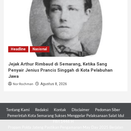
Headline
Nasional
Jejak Arthur Rimbaud di Semarang, Ketika Sang
Penyair Jenius Prancis Singgah di Kota Pelabuhan
Jawa
Nor Rochman
Agustus 8, 2026
Tentang Kami
Redaksi
Kontak
Disclaimer
Pedoman Siber
Pemerintah Kota Semarang Sukses Menggelar Pelaksanaan Salat Idul
Fitri 1446 H
Propam Polda Jateng Pastikan Pengamanan May Day 2025 Berjalan