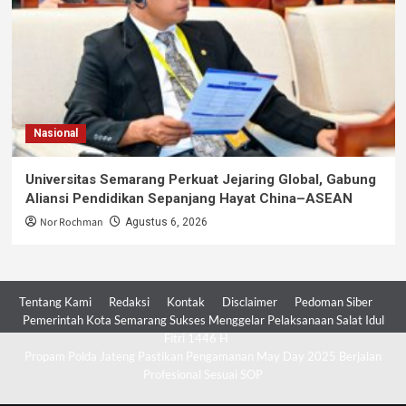
Nasional
Universitas Semarang Perkuat Jejaring Global, Gabung
Aliansi Pendidikan Sepanjang Hayat China–ASEAN
Nor Rochman
Agustus 6, 2026
Tentang Kami
Redaksi
Kontak
Disclaimer
Pedoman Siber
Pemerintah Kota Semarang Sukses Menggelar Pelaksanaan Salat Idul
Fitri 1446 H
Propam Polda Jateng Pastikan Pengamanan May Day 2025 Berjalan
Profesional Sesuai SOP