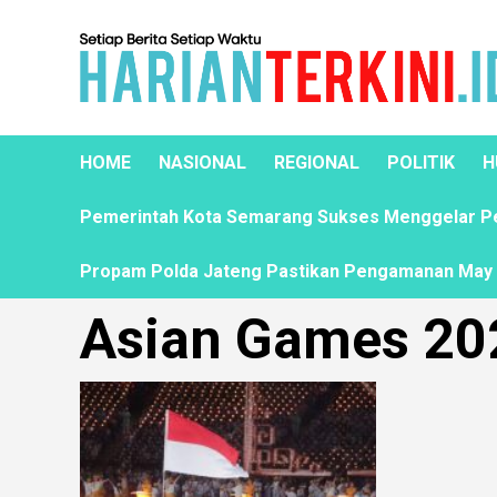
HOME
NASIONAL
REGIONAL
POLITIK
H
Pemerintah Kota Semarang Sukses Menggelar Pela
Propam Polda Jateng Pastikan Pengamanan May D
Asian Games 20