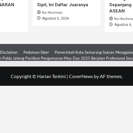
iNARAN
Sipil, Ini Daftar Juaranya
Sepanjang 
ASEAN
Nor Rochman
Agustus 6, 2026
Nor Rochma
Agustus 6,
Disclaimer
Pedoman Siber
Pemerintah Kota Semarang Sukses Menggelar 
 Polda Jateng Pastikan Pengamanan May Day 2025 Berjalan Profesional Ses
Copyright © Harian Terkini
|
CoverNews
by AF themes.