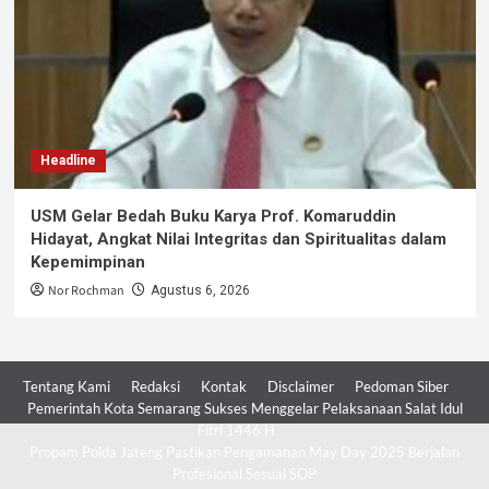
Headline
USM Gelar Bedah Buku Karya Prof. Komaruddin
Hidayat, Angkat Nilai Integritas dan Spiritualitas dalam
Kepemimpinan
Nor Rochman
Agustus 6, 2026
Tentang Kami
Redaksi
Kontak
Disclaimer
Pedoman Siber
Pemerintah Kota Semarang Sukses Menggelar Pelaksanaan Salat Idul
Fitri 1446 H
Propam Polda Jateng Pastikan Pengamanan May Day 2025 Berjalan
Profesional Sesuai SOP