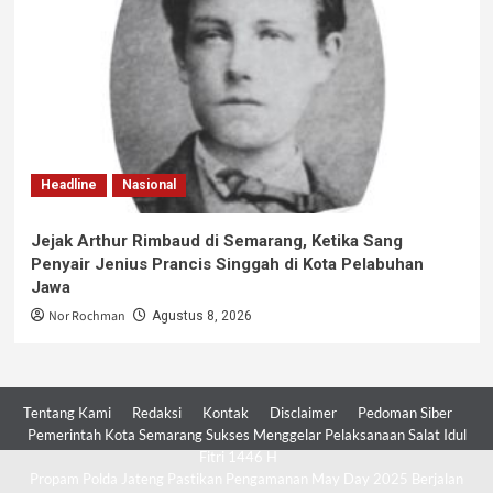
Headline
Nasional
Jejak Arthur Rimbaud di Semarang, Ketika Sang
Penyair Jenius Prancis Singgah di Kota Pelabuhan
Jawa
Nor Rochman
Agustus 8, 2026
Tentang Kami
Redaksi
Kontak
Disclaimer
Pedoman Siber
Pemerintah Kota Semarang Sukses Menggelar Pelaksanaan Salat Idul
Fitri 1446 H
Propam Polda Jateng Pastikan Pengamanan May Day 2025 Berjalan