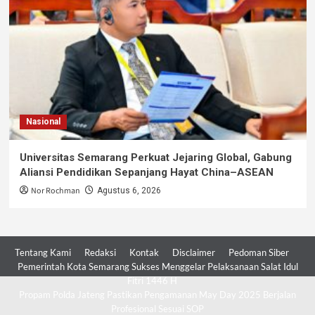
Nasional
Universitas Semarang Perkuat Jejaring Global, Gabung
Aliansi Pendidikan Sepanjang Hayat China–ASEAN
Nor Rochman
Agustus 6, 2026
Tentang Kami
Redaksi
Kontak
Disclaimer
Pedoman Siber
Pemerintah Kota Semarang Sukses Menggelar Pelaksanaan Salat Idul
Fitri 1446 H
Propam Polda Jateng Pastikan Pengamanan May Day 2025 Berjalan
Profesional Sesuai SOP