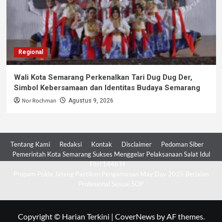
Regional
Wali Kota Semarang Perkenalkan Tari Dug Dug Der,
Simbol Kebersamaan dan Identitas Budaya Semarang
Nor Rochman
Agustus 9, 2026
Tentang Kami
Redaksi
Kontak
Disclaimer
Pedoman Siber
Pemerintah Kota Semarang Sukses Menggelar Pelaksanaan Salat Idul
Fitri 1446 H
Propam Polda Jateng Pastikan Pengamanan May Day 2025 Berjalan
Profesional Sesuai SOP
Copyright © Harian Terkini
|
CoverNews
by AF themes.