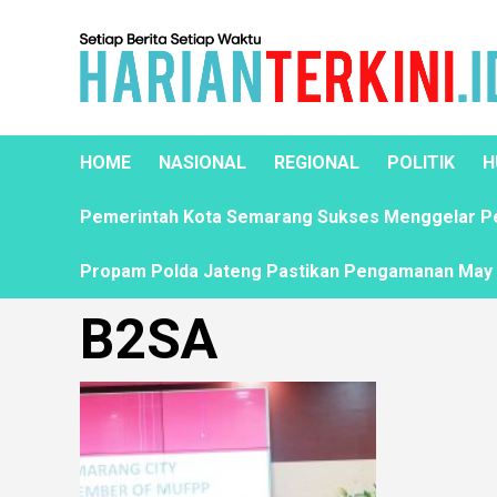
HOME
NASIONAL
REGIONAL
POLITIK
H
Pemerintah Kota Semarang Sukses Menggelar Pela
Propam Polda Jateng Pastikan Pengamanan May D
B2SA