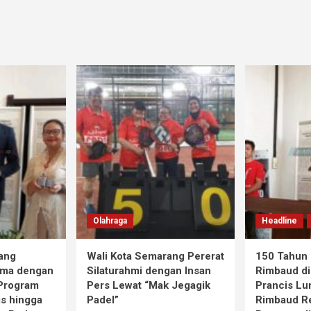
Olahraga
Headline
ang
Wali Kota Semarang Pererat
150 Tahun 
ama dengan
Silaturahmi dengan Insan
Rimbaud di
 Program
Pers Lewat “Mak Jegagik
Prancis Lu
is hingga
Padel”
Rimbaud R