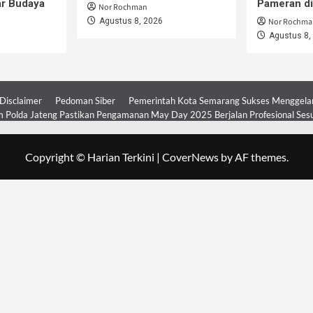
ar Budaya
Pameran d
Nor Rochman
Agustus 8, 2026
Nor Rochma
Agustus 8,
Disclaimer
Pedoman Siber
Pemerintah Kota Semarang Sukses Menggelar 
 Polda Jateng Pastikan Pengamanan May Day 2025 Berjalan Profesional Ses
Copyright © Harian Terkini
|
CoverNews
by AF themes.