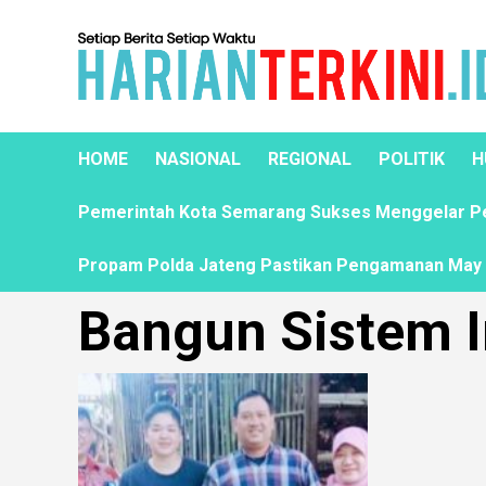
HOME
NASIONAL
REGIONAL
POLITIK
H
Pemerintah Kota Semarang Sukses Menggelar Pela
Propam Polda Jateng Pastikan Pengamanan May D
Bangun Sistem 