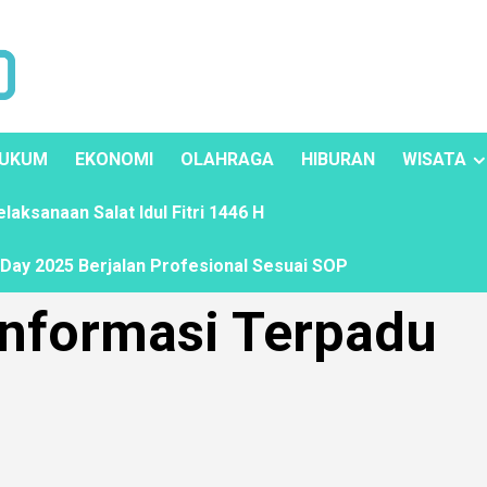
UKUM
EKONOMI
OLAHRAGA
HIBURAN
WISATA
ksanaan Salat Idul Fitri 1446 H
ay 2025 Berjalan Profesional Sesuai SOP
Informasi Terpadu