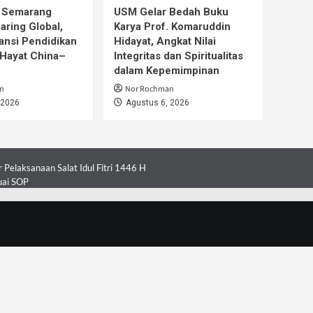
s Semarang
USM Gelar Bedah Buku
aring Global,
Karya Prof. Komaruddin
ansi Pendidikan
Hidayat, Angkat Nilai
Hayat China–
Integritas dan Spiritualitas
dalam Kepemimpinan
n
Nor Rochman
 2026
Agustus 6, 2026
Pelaksanaan Salat Idul Fitri 1446 H
uai SOP