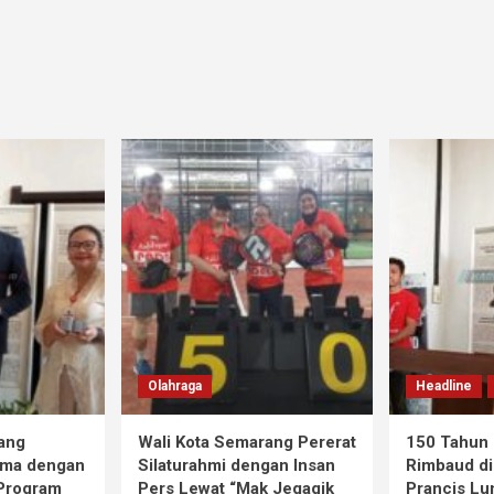
Olahraga
Headline
ang
Wali Kota Semarang Pererat
150 Tahun 
ama dengan
Silaturahmi dengan Insan
Rimbaud di
 Program
Pers Lewat “Mak Jegagik
Prancis Lu