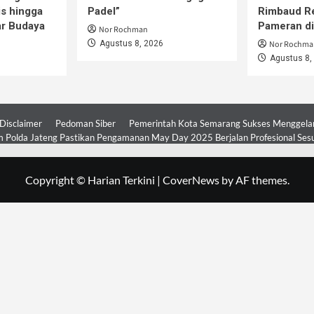
is hingga
Padel”
Rimbaud R
ar Budaya
Pameran d
Nor Rochman
Agustus 8, 2026
Nor Rochma
Agustus 8,
Disclaimer
Pedoman Siber
Pemerintah Kota Semarang Sukses Menggelar 
 Polda Jateng Pastikan Pengamanan May Day 2025 Berjalan Profesional Ses
Copyright © Harian Terkini
|
CoverNews
by AF themes.