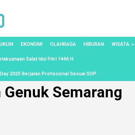
UKUM
EKONOMI
OLAHRAGA
HIBURAN
WISATA
ksanaan Salat Idul Fitri 1446 H
ay 2025 Berjalan Profesional Sesuai SOP
ah Genuk Semarang