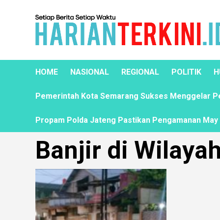
HOME
NASIONAL
REGIONAL
POLITIK
H
Pemerintah Kota Semarang Sukses Menggelar Pela
Propam Polda Jateng Pastikan Pengamanan May D
Banjir di Wilay