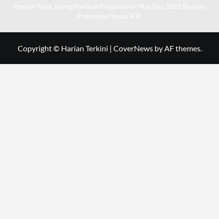
Propam Polda Jateng Pastikan Pengamanan May Day 2025 Berjalan
Profesional Sesuai SOP
Copyright © Harian Terkini
|
CoverNews
by AF themes.