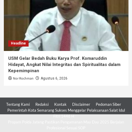
Headline
USM Gelar Bedah Buku Karya Prof. Komaruddin
Hidayat, Angkat Nilai Integritas dan Spiritualitas dalam
Kepemimpinan
Nor Rochman
Agustus 6, 2026
Tentang Kami
Redaksi
Kontak
Disclaimer
Pedoman Siber
Pemerintah Kota Semarang Sukses Menggelar Pelaksanaan Salat Idul
Fitri 1446 H
Propam Polda Jateng Pastikan Pengamanan May Day 2025 Berjalan
Profesional Sesuai SOP