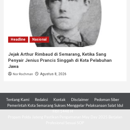
Headline
Nasional
Jejak Arthur Rimbaud di Semarang, Ketika Sang
Penyair Jenius Prancis Singgah di Kota Pelabuhan
Jawa
Nor Rochman
Agustus 8, 2026
Tentang Kami
Redaksi
Kontak
Disclaimer
Pedoman Siber
Pemerintah Kota Semarang Sukses Menggelar Pelaksanaan Salat Idul
Fitri 1446 H
Propam Polda Jateng Pastikan Pengamanan May Day 2025 Berjalan
Profesional Sesuai SOP