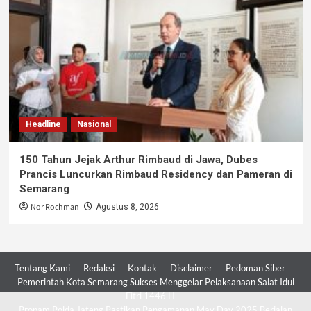
Headline
Nasional
150 Tahun Jejak Arthur Rimbaud di Jawa, Dubes
Prancis Luncurkan Rimbaud Residency dan Pameran di
Semarang
Nor Rochman
Agustus 8, 2026
Tentang Kami
Redaksi
Kontak
Disclaimer
Pedoman Siber
Pemerintah Kota Semarang Sukses Menggelar Pelaksanaan Salat Idul
Fitri 1446 H
Propam Polda Jateng Pastikan Pengamanan May Day 2025 Berjalan