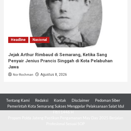
Headline
Nasional
Jejak Arthur Rimbaud di Semarang, Ketika Sang
Penyair Jenius Prancis Singgah di Kota Pelabuhan
Jawa
Nor Rochman
Agustus 8, 2026
Tentang Kami
Redaksi
Kontak
Disclaimer
Pedoman Siber
Pemerintah Kota Semarang Sukses Menggelar Pelaksanaan Salat Idul
Fitri 1446 H
Propam Polda Jateng Pastikan Pengamanan May Day 2025 Berjalan
Profesional Sesuai SOP