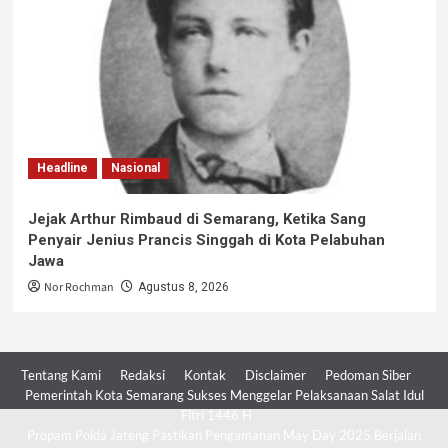
Headline
Nasional
Jejak Arthur Rimbaud di Semarang, Ketika Sang
Penyair Jenius Prancis Singgah di Kota Pelabuhan
Jawa
Nor Rochman
Agustus 8, 2026
Tentang Kami
Redaksi
Kontak
Disclaimer
Pedoman Siber
Pemerintah Kota Semarang Sukses Menggelar Pelaksanaan Salat Idul
Fitri 1446 H
Propam Polda Jateng Pastikan Pengamanan May Day 2025 Berjalan