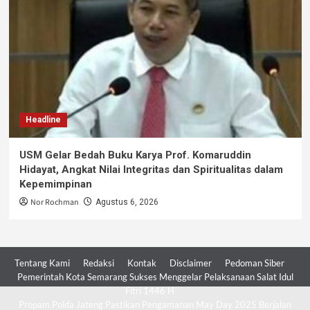
Headline
USM Gelar Bedah Buku Karya Prof. Komaruddin
Hidayat, Angkat Nilai Integritas dan Spiritualitas dalam
Kepemimpinan
Nor Rochman
Agustus 6, 2026
Tentang Kami
Redaksi
Kontak
Disclaimer
Pedoman Siber
Pemerintah Kota Semarang Sukses Menggelar Pelaksanaan Salat Idul
Fitri 1446 H
Propam Polda Jateng Pastikan Pengamanan May Day 2025 Berjalan