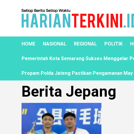
HOME
NASIONAL
REGIONAL
POLITIK
H
Pemerintah Kota Semarang Sukses Menggelar Pela
Propam Polda Jateng Pastikan Pengamanan May D
Berita Jepang