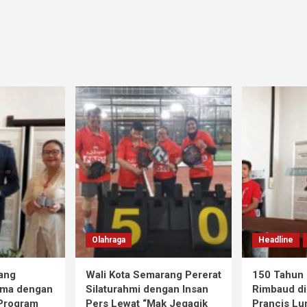
Olahraga
Headline
ang
Wali Kota Semarang Pererat
150 Tahun 
ama dengan
Silaturahmi dengan Insan
Rimbaud di
 Program
Pers Lewat “Mak Jegagik
Prancis Lu