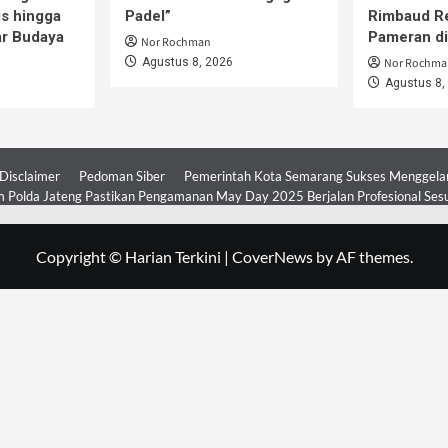
is hingga
Padel”
Rimbaud R
ar Budaya
Pameran d
Nor Rochman
Agustus 8, 2026
Nor Rochma
Agustus 8,
Disclaimer
Pedoman Siber
Pemerintah Kota Semarang Sukses Menggelar 
 Polda Jateng Pastikan Pengamanan May Day 2025 Berjalan Profesional Ses
Copyright © Harian Terkini
|
CoverNews
by AF themes.