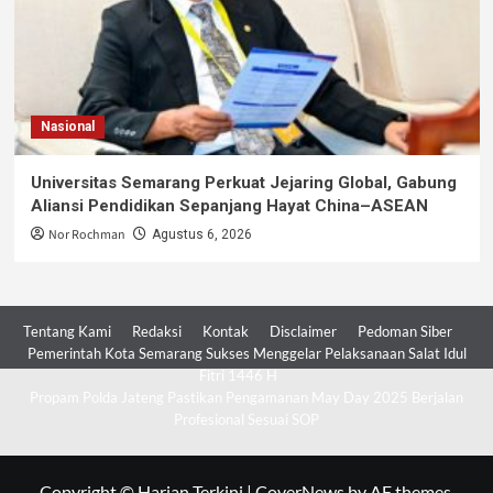
Nasional
Universitas Semarang Perkuat Jejaring Global, Gabung
Aliansi Pendidikan Sepanjang Hayat China–ASEAN
Nor Rochman
Agustus 6, 2026
Tentang Kami
Redaksi
Kontak
Disclaimer
Pedoman Siber
Pemerintah Kota Semarang Sukses Menggelar Pelaksanaan Salat Idul
Fitri 1446 H
Propam Polda Jateng Pastikan Pengamanan May Day 2025 Berjalan
Profesional Sesuai SOP
Copyright © Harian Terkini
|
CoverNews
by AF themes.