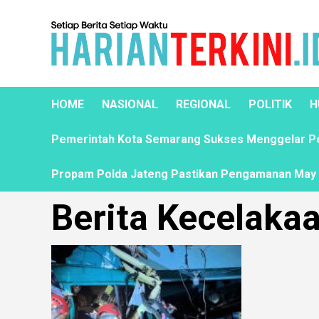
HOME
NASIONAL
REGIONAL
POLITIK
H
Pemerintah Kota Semarang Sukses Menggelar Pela
Propam Polda Jateng Pastikan Pengamanan May D
Berita Kecelaka