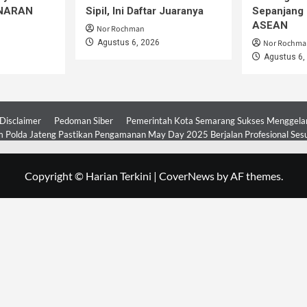
iNARAN
Sipil, Ini Daftar Juaranya
Sepanjang 
ASEAN
Nor Rochman
Agustus 6, 2026
Nor Rochma
Agustus 6,
Disclaimer
Pedoman Siber
Pemerintah Kota Semarang Sukses Menggelar 
 Polda Jateng Pastikan Pengamanan May Day 2025 Berjalan Profesional Ses
Copyright © Harian Terkini
|
CoverNews
by AF themes.