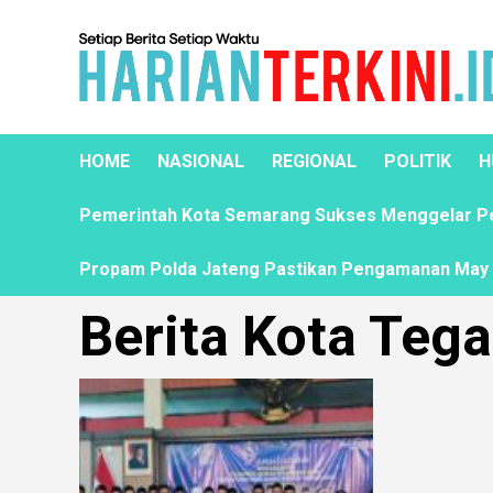
HOME
NASIONAL
REGIONAL
POLITIK
H
Pemerintah Kota Semarang Sukses Menggelar Pela
Propam Polda Jateng Pastikan Pengamanan May D
Berita Kota Tega