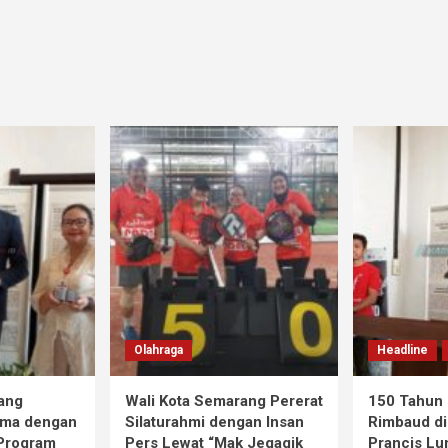
Olahraga
Headline
ang
Wali Kota Semarang Pererat
150 Tahun 
ama dengan
Silaturahmi dengan Insan
Rimbaud di
 Program
Pers Lewat “Mak Jegagik
Prancis Lu