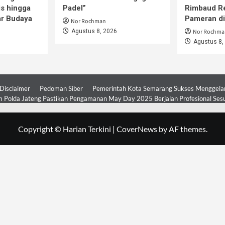
is hingga
Padel”
Rimbaud R
ar Budaya
Pameran d
Nor Rochman
Agustus 8, 2026
Nor Rochma
Agustus 8,
Disclaimer
Pedoman Siber
Pemerintah Kota Semarang Sukses Menggelar 
 Polda Jateng Pastikan Pengamanan May Day 2025 Berjalan Profesional Ses
Copyright © Harian Terkini
|
CoverNews
by AF themes.