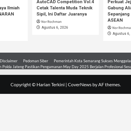
AutoCAD Competition Vol.4
Perkuat Jej
ya Ilmiah
Cetak Talenta Muda Teknik
Gabung Ali
iNARAN
Sipil, Ini Daftar Juaranya
Sepanjang 
ASEAN
Nor Rochman
Agustus 6, 2026
Nor Rochma
Agustus 6,
Disclaimer
Pedoman Siber
Pemerintah Kota Semarang Sukses Menggelar 
 Polda Jateng Pastikan Pengamanan May Day 2025 Berjalan Profesional Ses
Copyright © Harian Terkini
|
CoverNews
by AF themes.