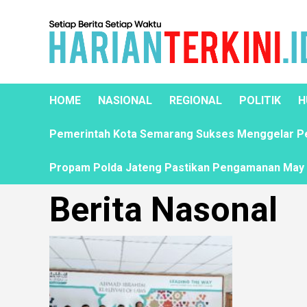
HOME
NASIONAL
REGIONAL
POLITIK
H
Pemerintah Kota Semarang Sukses Menggelar Pela
Propam Polda Jateng Pastikan Pengamanan May D
Berita Nasonal