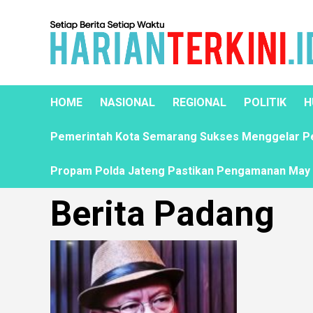
HOME
NASIONAL
REGIONAL
POLITIK
H
Pemerintah Kota Semarang Sukses Menggelar Pela
Propam Polda Jateng Pastikan Pengamanan May D
Berita Padang