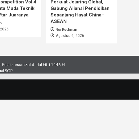
mpetition Vol.4
Perkuat Jejaring Global,
nta Muda Teknik
Gabung Aliansi Pendidikan
aftar Juaranya
Sepanjang Hayat China–
ASEAN
n
 2026
Nor Rochman
Agustus 6, 2026
Pelaksanaan Salat Idul Fitri 1446 H
uai SOP