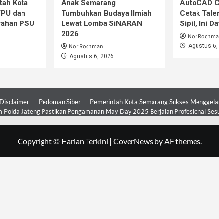
tah Kota
Anak Semarang
AutoCAD Co
TPU dan
Tumbuhkan Budaya Ilmiah
Cetak Tale
rahan PSU
Lewat Lomba SiNARAN
Sipil, Ini D
2026
Nor Rochma
Nor Rochman
Agustus 6,
Agustus 6, 2026
Disclaimer
Pedoman Siber
Pemerintah Kota Semarang Sukses Menggelar 
 Polda Jateng Pastikan Pengamanan May Day 2025 Berjalan Profesional Ses
Copyright © Harian Terkini
|
CoverNews
by AF themes.