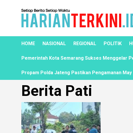
HOME
NASIONAL
REGIONAL
POLITIK
H
Pemerintah Kota Semarang Sukses Menggelar Pela
Propam Polda Jateng Pastikan Pengamanan May D
Berita Pati