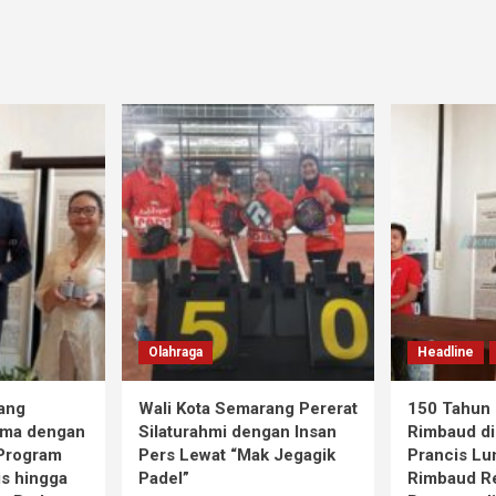
Olahraga
Headline
ang
Wali Kota Semarang Pererat
150 Tahun 
ama dengan
Silaturahmi dengan Insan
Rimbaud di
 Program
Pers Lewat “Mak Jegagik
Prancis Lu
is hingga
Padel”
Rimbaud R