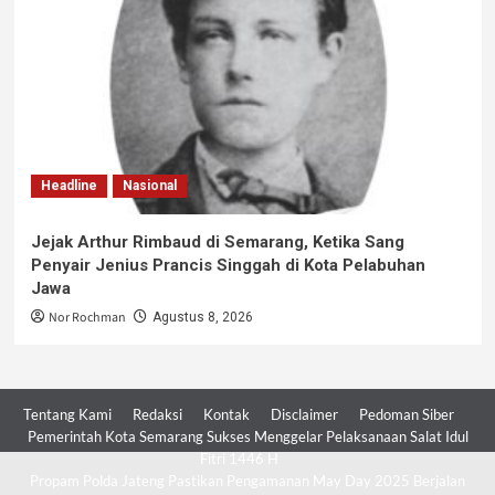
Headline
Nasional
Jejak Arthur Rimbaud di Semarang, Ketika Sang
Penyair Jenius Prancis Singgah di Kota Pelabuhan
Jawa
Nor Rochman
Agustus 8, 2026
Tentang Kami
Redaksi
Kontak
Disclaimer
Pedoman Siber
Pemerintah Kota Semarang Sukses Menggelar Pelaksanaan Salat Idul
Fitri 1446 H
Propam Polda Jateng Pastikan Pengamanan May Day 2025 Berjalan