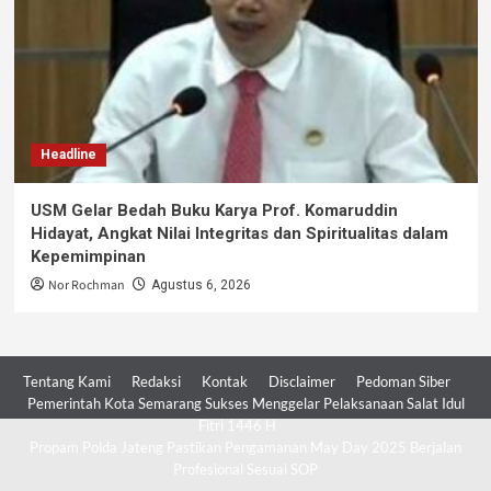
Headline
USM Gelar Bedah Buku Karya Prof. Komaruddin
Hidayat, Angkat Nilai Integritas dan Spiritualitas dalam
Kepemimpinan
Nor Rochman
Agustus 6, 2026
Tentang Kami
Redaksi
Kontak
Disclaimer
Pedoman Siber
Pemerintah Kota Semarang Sukses Menggelar Pelaksanaan Salat Idul
Fitri 1446 H
Propam Polda Jateng Pastikan Pengamanan May Day 2025 Berjalan
Profesional Sesuai SOP