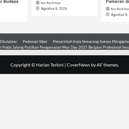
ar Budaya
Pameran d
Nor Rochman
Agustus 8, 2026
Nor Rochma
Agustus 8,
Disclaimer
Pedoman Siber
Pemerintah Kota Semarang Sukses Menggelar 
 Polda Jateng Pastikan Pengamanan May Day 2025 Berjalan Profesional Ses
Copyright © Harian Terkini
|
CoverNews
by AF themes.