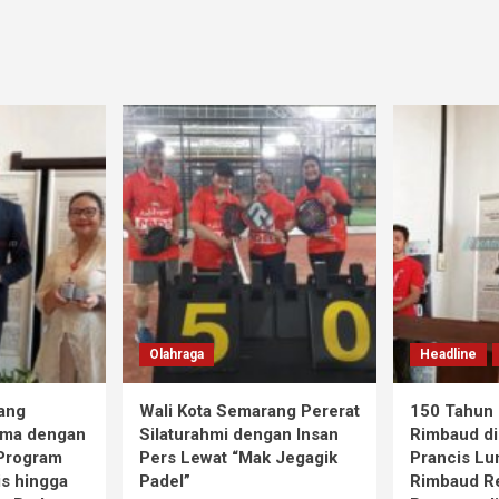
Olahraga
Headline
ang
Wali Kota Semarang Pererat
150 Tahun 
ama dengan
Silaturahmi dengan Insan
Rimbaud di
 Program
Pers Lewat “Mak Jegagik
Prancis Lu
is hingga
Padel”
Rimbaud R