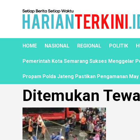
HOME
NASIONAL
REGIONAL
POLITIK
H
Pemerintah Kota Semarang Sukses Menggelar Pela
Propam Polda Jateng Pastikan Pengamanan May D
Ditemukan Tew