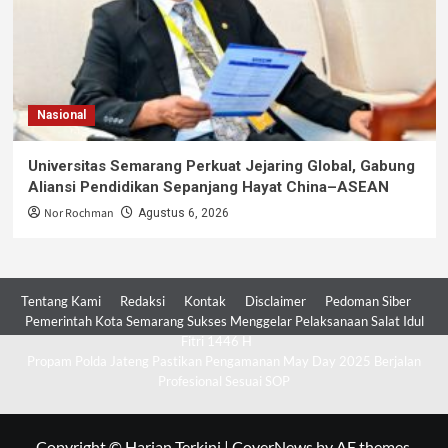
Nasional
Universitas Semarang Perkuat Jejaring Global, Gabung
Aliansi Pendidikan Sepanjang Hayat China–ASEAN
Nor Rochman
Agustus 6, 2026
Tentang Kami
Redaksi
Kontak
Disclaimer
Pedoman Siber
Pemerintah Kota Semarang Sukses Menggelar Pelaksanaan Salat Idul
Fitri 1446 H
Propam Polda Jateng Pastikan Pengamanan May Day 2025 Berjalan
Profesional Sesuai SOP
Copyright © Harian Terkini
|
CoverNews
by AF themes.