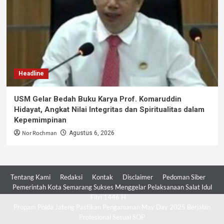
Headline
USM Gelar Bedah Buku Karya Prof. Komaruddin
Hidayat, Angkat Nilai Integritas dan Spiritualitas dalam
Kepemimpinan
Nor Rochman
Agustus 6, 2026
Tentang Kami
Redaksi
Kontak
Disclaimer
Pedoman Siber
Pemerintah Kota Semarang Sukses Menggelar Pelaksanaan Salat Idul
Fitri 1446 H
Propam Polda Jateng Pastikan Pengamanan May Day 2025 Berjalan
Profesional Sesuai SOP