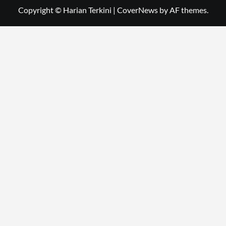
Copyright © Harian Terkini
|
CoverNews
by AF themes.