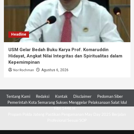
Headline
USM Gelar Bedah Buku Karya Prof. Komaruddin
Hidayat, Angkat Nilai Integritas dan Spiritualitas dalam
Kepemimpinan
Nor Rochman
Agustus 6, 2026
Tentang Kami
Redaksi
Kontak
Disclaimer
Pedoman Siber
Pemerintah Kota Semarang Sukses Menggelar Pelaksanaan Salat Idul
Fitri 1446 H
Propam Polda Jateng Pastikan Pengamanan May Day 2025 Berjalan
Profesional Sesuai SOP