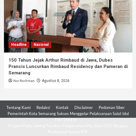
Headline
Nasional
150 Tahun Jejak Arthur Rimbaud di Jawa, Dubes
Prancis Luncurkan Rimbaud Residency dan Pameran di
Semarang
Nor Rochman
Agustus 8, 2026
Tentang Kami
Redaksi
Kontak
Disclaimer
Pedoman Siber
Pemerintah Kota Semarang Sukses Menggelar Pelaksanaan Salat Idul
Fitri 1446 H
Propam Polda Jateng Pastikan Pengamanan May Day 2025 Berjalan
Profesional Sesuai SOP