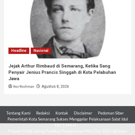
Headline
Nasional
Jejak Arthur Rimbaud di Semarang, Ketika Sang
Penyair Jenius Prancis Singgah di Kota Pelabuhan
Jawa
Nor Rochman
Agustus 8, 2026
Tentang Kami
Redaksi
Kontak
Disclaimer
Pedoman Siber
Pemerintah Kota Semarang Sukses Menggelar Pelaksanaan Salat Idul
Fitri 1446 H
Propam Polda Jateng Pastikan Pengamanan May Day 2025 Berjalan