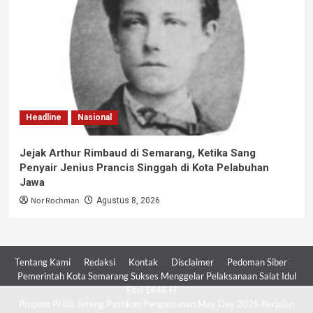
Headline
Nasional
Jejak Arthur Rimbaud di Semarang, Ketika Sang
Penyair Jenius Prancis Singgah di Kota Pelabuhan
Jawa
Nor Rochman
Agustus 8, 2026
Tentang Kami
Redaksi
Kontak
Disclaimer
Pedoman Siber
Pemerintah Kota Semarang Sukses Menggelar Pelaksanaan Salat Idul
Fitri 1446 H
Propam Polda Jateng Pastikan Pengamanan May Day 2025 Berjalan