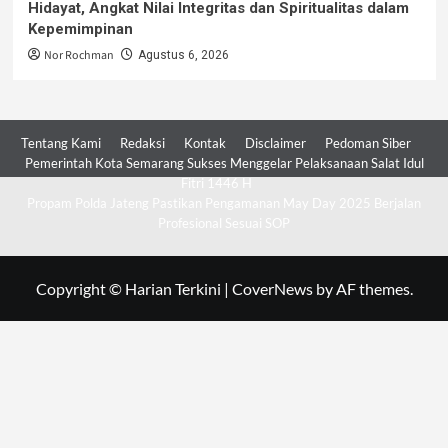
Hidayat, Angkat Nilai Integritas dan Spiritualitas dalam
Kepemimpinan
Nor Rochman
Agustus 6, 2026
Tentang Kami
Redaksi
Kontak
Disclaimer
Pedoman Siber
Pemerintah Kota Semarang Sukses Menggelar Pelaksanaan Salat Idul
Fitri 1446 H
Propam Polda Jateng Pastikan Pengamanan May Day 2025 Berjalan
Profesional Sesuai SOP
Copyright © Harian Terkini
|
CoverNews
by AF themes.