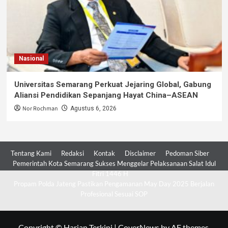
Nasional
Universitas Semarang Perkuat Jejaring Global, Gabung
Aliansi Pendidikan Sepanjang Hayat China–ASEAN
Nor Rochman
Agustus 6, 2026
Tentang Kami
Redaksi
Kontak
Disclaimer
Pedoman Siber
Pemerintah Kota Semarang Sukses Menggelar Pelaksanaan Salat Idul
Fitri 1446 H
Propam Polda Jateng Pastikan Pengamanan May Day 2025 Berjalan
Profesional Sesuai SOP
Copyright © Harian Terkini
|
CoverNews
by AF themes.