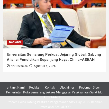
Nasional
Universitas Semarang Perkuat Jejaring Global, Gabung
Aliansi Pendidikan Sepanjang Hayat China–ASEAN
Nor Rochman
Agustus 6, 2026
Tentang Kami
Redaksi
Kontak
Disclaimer
Pedoman Siber
Pemerintah Kota Semarang Sukses Menggelar Pelaksanaan Salat Idul
Fitri 1446 H
Propam Polda Jateng Pastikan Pengamanan May Day 2025 Berjalan
Profesional Sesuai SOP