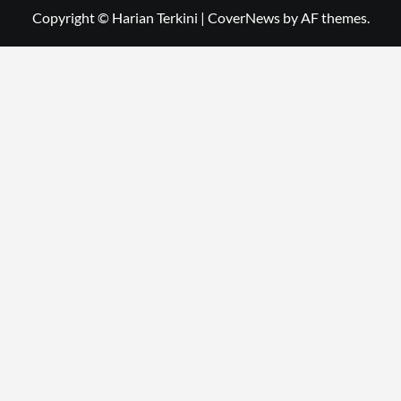
Copyright © Harian Terkini
|
CoverNews
by AF themes.