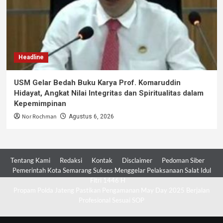
Headline
USM Gelar Bedah Buku Karya Prof. Komaruddin
Hidayat, Angkat Nilai Integritas dan Spiritualitas dalam
Kepemimpinan
Nor Rochman
Agustus 6, 2026
Tentang Kami
Redaksi
Kontak
Disclaimer
Pedoman Siber
Pemerintah Kota Semarang Sukses Menggelar Pelaksanaan Salat Idul
Fitri 1446 H
Propam Polda Jateng Pastikan Pengamanan May Day 2025 Berjalan
Profesional Sesuai SOP